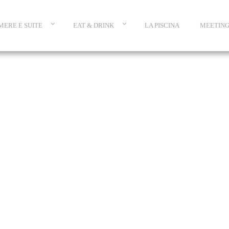
MERE E SUITE
EAT & DRINK
LA PISCINA
MEETIN